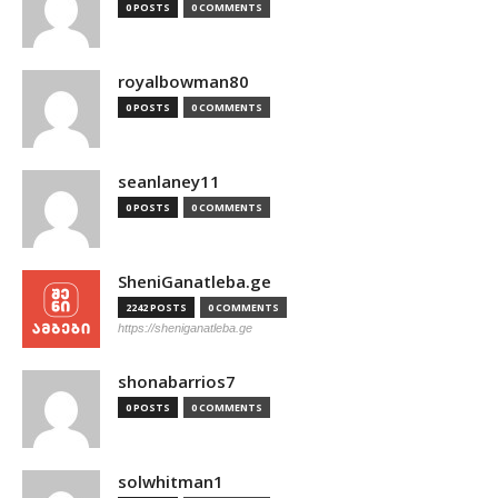
0 POSTS
0 COMMENTS
royalbowman80
0 POSTS
0 COMMENTS
seanlaney11
0 POSTS
0 COMMENTS
SheniGanatleba.ge
2242 POSTS
0 COMMENTS
https://sheniganatleba.ge
shonabarrios7
0 POSTS
0 COMMENTS
solwhitman1