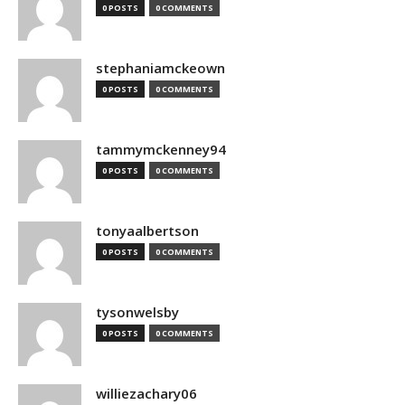
0 POSTS
0 COMMENTS
stephaniamckeown
0 POSTS
0 COMMENTS
tammymckenney94
0 POSTS
0 COMMENTS
tonyaalbertson
0 POSTS
0 COMMENTS
tysonwelsby
0 POSTS
0 COMMENTS
williezachary06