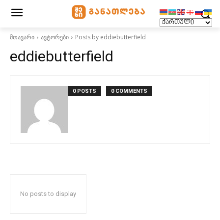
მთავარი
ავტორები
Posts by eddiebutterfield
eddiebutterfield
0 POSTS
0 COMMENTS
No posts to display