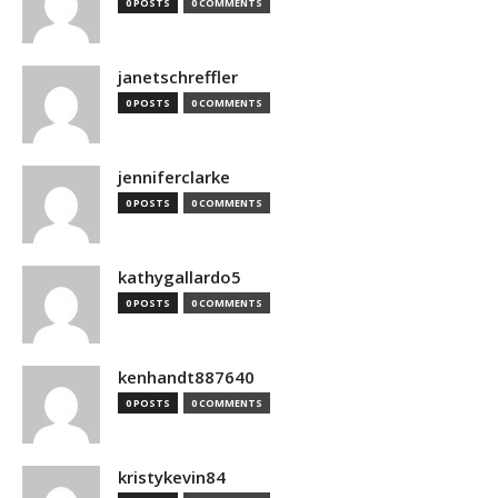
0 POSTS
0 COMMENTS
janetschreffler
0 POSTS
0 COMMENTS
jenniferclarke
0 POSTS
0 COMMENTS
kathygallardo5
0 POSTS
0 COMMENTS
kenhandt887640
0 POSTS
0 COMMENTS
kristykevin84