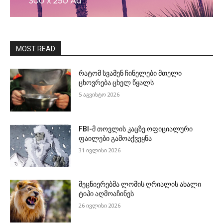
MOST READ
რატომ სვამენ ჩინელები მთელი
ცხოვრება ცხელ წყალს
5 აგვისტო 2026
FBI-მ თოვლის კაცზე ოფიციალური
ფაილები გამოაქვეყნა
31 ივლისი 2026
მეცნიერებმა ლომის ღრიალის ახალი
ტიპი აღმოაჩინეს
26 ივლისი 2026