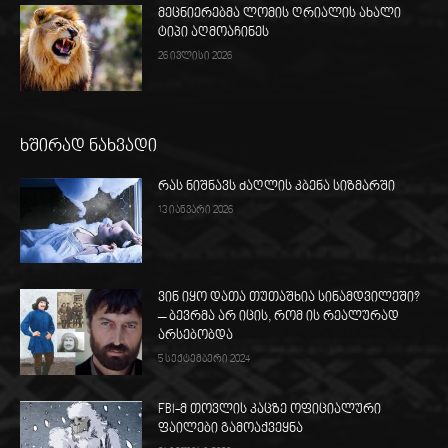
მეცნიერებმა ლომის ღრიალის ახალი
ტიპი აღმოაჩინეს
26 ივლისი 2026
ხშირად ნახვადი
რას ნიშნავს ძაღლის კბენა სიზმარში
13 იანვარი 2026
ვინ იყო დათა თუთაშხია სინამდვილეში?
– ბევრმა არ იცის, რომ ის რეალურად
არსებობდა
5 სექტემბერი 2024
FBI-მ თოვლის კაცზე ოფიციალური
ფაილები გამოაქვეყნა