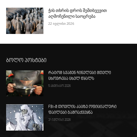
ჭის თხრის დროს შემთხვევით
აღმოჩენილი საოცრება
22 ივლისი 2026
ბოლო პოსტები
რატომ სვამენ ჩინელები მთელი
ცხოვრება ცხელ წყალს
5 აგვისტო 2026
FBI-მ თოვლის კაცზე ოფიციალური
ფაილები გამოაქვეყნა
31 ივლისი 2026