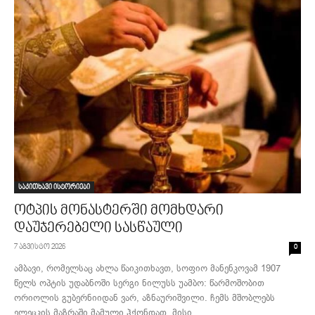
საკითხავი ისტორიები
ოტპის მონასტერში მომხდარი
დაუჯერებელი სასწაული
7 აგვისტო 2026
0
ამბავი, რომელსაც ახლა წაიკითხავთ, სოფიო მანენკოვამ 1907
წელს ოპტის უდაბნოში სერგი ნილუსს უამბო: წარმოშობით
ორიოლის გუბერნიიდან ვარ, აზნაურიშვილი. ჩემს მშობლებს
ელეცკის მაზრაში მამული ჰქონდათ, მისი...