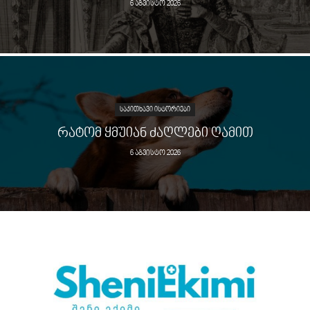
6 აგვისტო 2026
ᲡᲐᲙᲘᲗᲮᲐᲕᲘ ᲘᲡᲢᲝᲠᲘᲔᲑᲘ
ᲠᲐᲢᲝᲛ ᲧᲛᲣᲘᲐᲜ ᲫᲐᲦᲚᲔᲑᲘ ᲦᲐᲛᲘᲗ
6 აგვისტო 2026