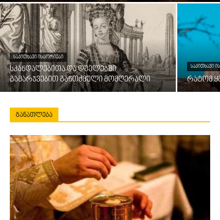
ᲡᲐᲙᲘᲗᲮᲐᲕᲘ ᲘᲡᲢᲝᲠᲘᲔᲑᲘ
ᲡᲐᲙᲘᲗᲮᲐᲕᲘ Ი
სკანდალებითა და დუელებში
გამარჯვებით განთქმული მომღერალი
რატომ ყ
ᲒᲐᲜᲐᲗᲚᲔᲑᲐ