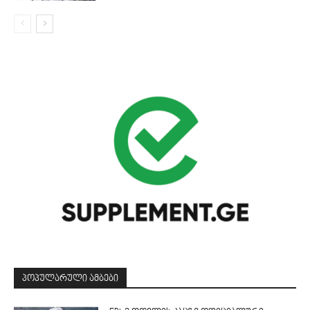
ᲞᲝᲞᲣᲚᲐᲠᲣᲚᲘ ᲐᲛᲑᲔᲑᲘ