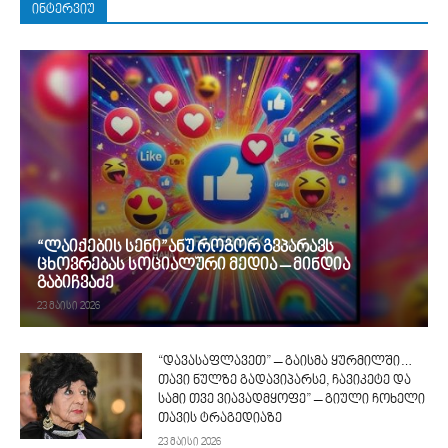
ᲘᲜᲢᲔᲠᲕᲘᲣ
“ლაიქების სენი”ანუ როგორ გვპარავს
ცხოვრებას სოციალური მედია – მინდია
გაბიჩვაძე
23 მაისი 2026
“დავასაფლავეთ” – გაისმა ყურმილში…
თავი ნულზე გადავიპარსე, ჩავიკეტე და
სამი თვე ვიავადმყოფე” – გიული ჩოხელი
თავის ტრაგედიაზე
23 მაისი 2026