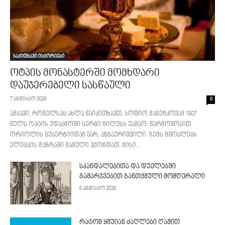
საკითხავი ისტორიები
ოტპის მონასტერში მომხდარი
დაუჯერებელი სასწაული
7 აგვისტო 2026
0
ამბავი, რომელსაც ახლა წაიკითხავთ, სოფიო მანენკოვამ 1907
წელს ოპტის უდაბნოში სერგი ნილუსს უამბო: წარმოშობით
ორიოლის გუბერნიიდან ვარ, აზნაურიშვილი. ჩემს მშობლებს
ელეცკის მაზრაში მამული ჰქონდათ, მისი...
სკანდალებითა და დუელებში
გამარჯვებით განთქმული მომღერალი
6 აგვისტო 2026
რატომ ყმუიან ძაღლები ღამით