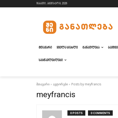
შაბათი, აგვისტო 8, 2026
ᲛᲗᲐᲕᲐᲠᲘ
ᲧᲕᲔᲚᲐ ᲡᲘᲐᲮᲚᲔ
ᲒᲐᲜᲐᲗᲚᲔᲑᲐ
ᲑᲐᲕᲨᲕ
ᲡᲐᲡᲬᲐᲕᲚᲔᲑᲚᲔᲑᲘ
მთავარი
ავტორები
Posts by meyfrancis
meyfrancis
0 POSTS
0 COMMENTS