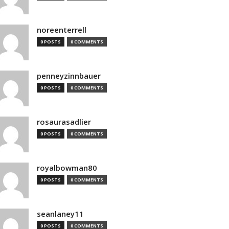
noreenterrell
0 POSTS
0 COMMENTS
penneyzinnbauer
0 POSTS
0 COMMENTS
rosaurasadlier
0 POSTS
0 COMMENTS
royalbowman80
0 POSTS
0 COMMENTS
seanlaney11
0 POSTS
0 COMMENTS