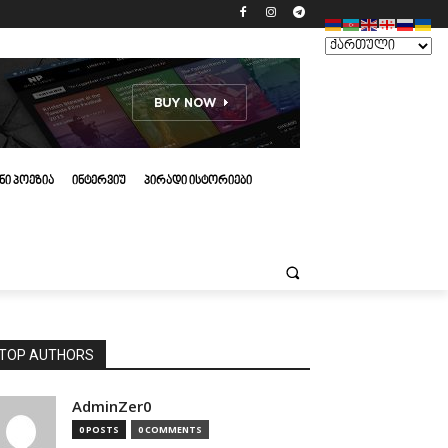
ᲜᲘ ᲞᲝᲔᲖᲘᲐ
ᲘᲜᲢᲔᲠᲕᲘᲣ
ᲞᲘᲠᲐᲓᲘ ᲘᲡᲢᲝᲠᲘᲔᲑᲘ
TOP AUTHORS
AdminZer0
0 POSTS
0 COMMENTS