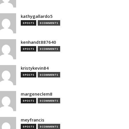
kathygallardo5
0 POSTS
0 COMMENTS
kenhandt887640
0 POSTS
0 COMMENTS
kristykevin84
0 POSTS
0 COMMENTS
margeneclem8
0 POSTS
0 COMMENTS
meyfrancis
0 POSTS
0 COMMENTS