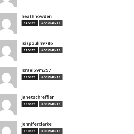
heathhowden
0 POSTS
0 COMMENTS
isispoulin9786
0 POSTS
0 COMMENTS
israel59m257
0 POSTS
0 COMMENTS
janetschreffler
0 POSTS
0 COMMENTS
jenniferclarke
0 POSTS
0 COMMENTS