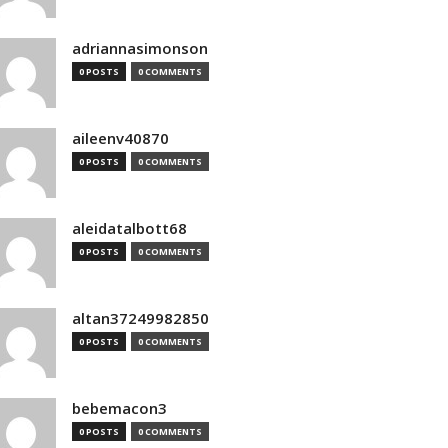
adriannasimonson
0 POSTS
0 COMMENTS
aileenv40870
0 POSTS
0 COMMENTS
aleidatalbott68
0 POSTS
0 COMMENTS
altan37249982850
0 POSTS
0 COMMENTS
bebemacon3
0 POSTS
0 COMMENTS