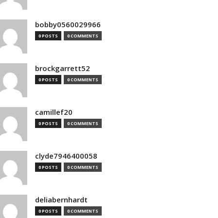
bobby0560029966
0 POSTS
0 COMMENTS
brockgarrett52
0 POSTS
0 COMMENTS
camillef20
0 POSTS
0 COMMENTS
clyde7946400058
0 POSTS
0 COMMENTS
deliabernhardt
0 POSTS
0 COMMENTS