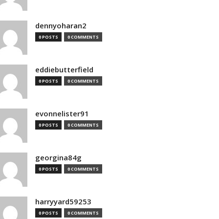
dennyoharan2
0 POSTS
0 COMMENTS
eddiebutterfield
0 POSTS
0 COMMENTS
evonnelister91
0 POSTS
0 COMMENTS
georgina84g
0 POSTS
0 COMMENTS
harryyard59253
0 POSTS
0 COMMENTS