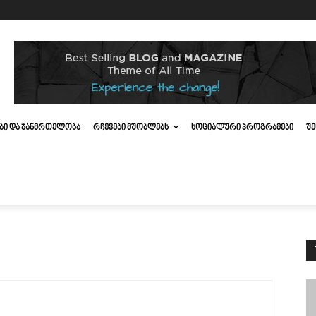
ᲔᲑᲘ ᲓᲐ ᲯᲐᲜᲛᲠᲗᲔᲚᲝᲑᲐ
ᲠᲩᲔᲕᲔᲑᲘ ᲛᲨᲝᲑᲚᲔᲑᲡ
ᲡᲝᲪᲘᲐᲚᲣᲠᲘ ᲞᲠᲝᲒᲠᲐᲛᲔᲑᲘ
ᲨᲔ