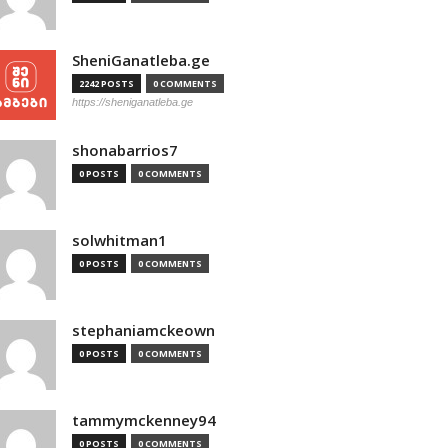
SheniGanatleba.ge
2242 POSTS
0 COMMENTS
https://sheniganatleba.ge
shonabarrios7
0 POSTS
0 COMMENTS
solwhitman1
0 POSTS
0 COMMENTS
stephaniamckeown
0 POSTS
0 COMMENTS
tammymckenney94
0 POSTS
0 COMMENTS