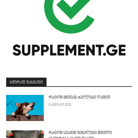
ᲮᲨᲘᲠᲐᲓ ᲜᲐᲮᲕᲐᲓᲘ
რატომ ყმუიან ძაღლები ღამით
6 აგვისტო 2026
რატომ სვამენ ჩინელები მთელი