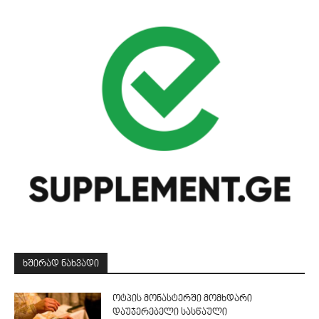
ᲮᲨᲘᲠᲐᲓ ᲜᲐᲮᲕᲐᲓᲘ
ოტპის მონასტერში მომხდარი
დაუჯერებელი სასწაული