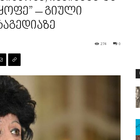
მყოფე” – გიული
რაგედიაზე
274
0