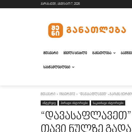
პარასკევი, აგვისტო 7, 2026
ᲛᲗᲐᲕᲐᲠᲘ
ᲧᲕᲔᲚᲐ ᲡᲘᲐᲮᲚᲔ
ᲒᲐᲜᲐᲗᲚᲔᲑᲐ
ᲑᲐᲕᲨᲕ
ᲡᲐᲡᲬᲐᲕᲚᲔᲑᲚᲔᲑᲘ
მთავარი
ინტერვიუ
"დავასაფლავეთ" - გაისმა ყურმილ
ინტერვიუ
პირადი ისტორიები
საკითხავი ისტორიები
“დავასაფლავეთ”
თავი ნულზე გადა