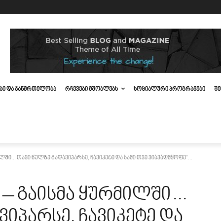
ᲔᲑᲘ ᲓᲐ ᲯᲐᲜᲛᲠᲗᲔᲚᲝᲑᲐ
ᲠᲩᲔᲕᲔᲑᲘ ᲛᲨᲝᲑᲚᲔᲑᲡ
ᲡᲝᲪᲘᲐᲚᲣᲠᲘ ᲞᲠᲝᲒᲠᲐᲛᲔᲑᲘ
ᲨᲔ
ში... თავი ნულზე გადავიპარსე, ჩავიკეტე და სამი თვე ვიავადმყოფე"...
 – გაისმა ყურმილში…
ვიპარსე, ჩავიკეტე და