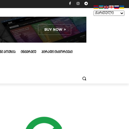
ᲜᲘ ᲞᲝᲔᲖᲘᲐ
ᲘᲜᲢᲔᲠᲕᲘᲣ
ᲞᲘᲠᲐᲓᲘ ᲘᲡᲢᲝᲠᲘᲔᲑᲘ