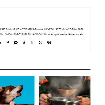
კური და ნეიტრალური მედია — ფაქტებზე დაფუძნებული სანდო
ენი საქართველოსთვის. #აქხარისხია #drpkhakadze #sheniambebi