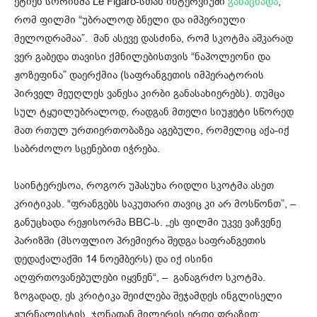
ეტიენ სორინმა Le Figaro-სთან ინტერვიუში
განაცხადა
,
რომ ფილმი “უბრალოდ ბნელი და იმპერიული
მელოდრამაა”. მან ასევე დასძინა, რომ სკოტმა აშკარად
ვერ გაბედა თავისი ქმნილებისთვის “ნაპოლეონი და
ჟოზეფინა” დაერქმია (საფრანგეთის იმპერატორის
პირველ მეუღლეს ვანესა კირბი განასახიერებს). თუმცა
სულ ტყუილუბრალოდ, რადგან მთელი სიუჟეტი სწორედ
მათ რთულ ურთიერთობაზეა აგებული, რომელიც აქა-იქ
საბრძოლო სცენებით იჭრება.
საინტერესოა, როგორ უპასუხა რიდლი სკოტმა ასეთ
კრიტიკას. “ფრანგებს საკუთარი თავიც კი არ მოსწონთ”, –
განუცხადა რეჟისორმა BBC-ს. „ეს ფილმი უკვე ვაჩვენე
პარიზში (მსოფლიო პრემიერა შედგა საფრანგეთის
დედაქალაქში 14 ნოემბერს) და იქ ისინი
აღფრთოვანებულები იყვნენ“, – განაგრძო სკოტმა.
ზოგადად, ეს კრიტიკა შეიძლება შეჯამდეს ინგლისელი
ჟურნალისტის, ჯონათან მილერის ერთი ფრაზით: