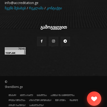
info@accreditation.ge
ჩვენს შესახებ
/
რეკლამა
/
კონტაქტი
გამოგვყევით
©
SheniEkimi.ge
მთავარი
ყველა სიახლე
განათლება
ბავშვები და ჯანმრთელობა
რჩევები მშობლებს
სოციალური პროგრამები
შენი პოეზია
ინტერვიუ
პირადი ისტორიები
სასწავლებლები