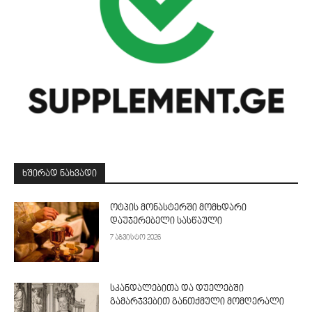
ᲮᲨᲘᲠᲐᲓ ᲜᲐᲮᲕᲐᲓᲘ
ოტპის მონასტერში მომხდარი
დაუჯერებელი სასწაული
7 აგვისტო 2026
სკანდალებითა და დუელებში
გამარჯვებით განთქმული მომღერალი