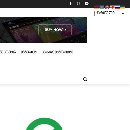
ᲜᲘ ᲞᲝᲔᲖᲘᲐ
ᲘᲜᲢᲔᲠᲕᲘᲣ
ᲞᲘᲠᲐᲓᲘ ᲘᲡᲢᲝᲠᲘᲔᲑᲘ