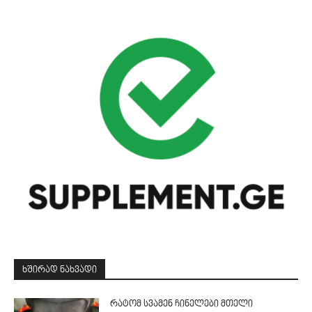
ᲮᲨᲘᲠᲐᲓ ᲜᲐᲮᲕᲐᲓᲘ
რატომ სვამენ ჩინელები მთელი