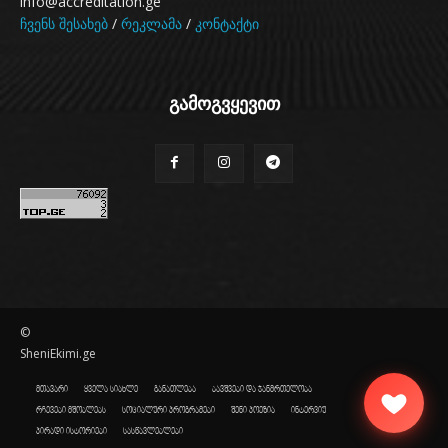
info@accreditation.ge
ჩვენს შესახებ
/
რეკლამა
/
კონტაქტი
გამოგვყევით
©
SheniEkimi.ge
მთავარი
ყველა სიახლე
განათლება
ბავშვები და ჯანმრთელობა
რჩევები მშობლებს
სოციალური პროგრამები
შენი პოეზია
ინტერვიუ
პირადი ისტორიები
სასწავლებლები