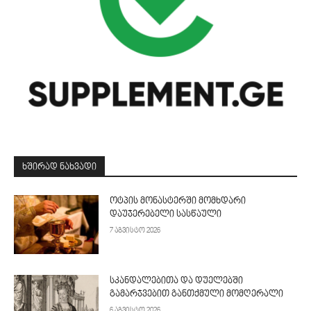
ᲮᲨᲘᲠᲐᲓ ᲜᲐᲮᲕᲐᲓᲘ
ოტპის მონასტერში მომხდარი
დაუჯერებელი სასწაული
7 აგვისტო 2026
სკანდალებითა და დუელებში
გამარჯვებით განთქმული მომღერალი
6 აგვისტო 2026