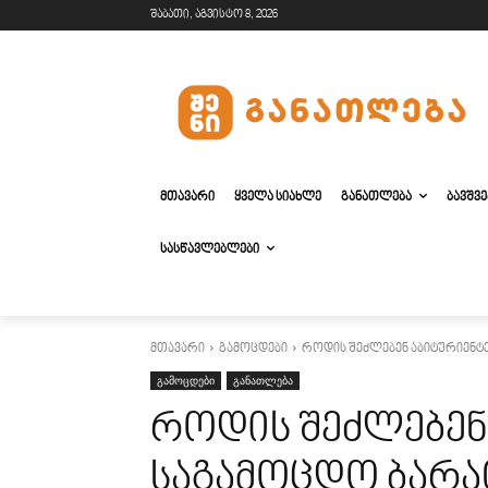
შაბათი, აგვისტო 8, 2026
ᲛᲗᲐᲕᲐᲠᲘ
ᲧᲕᲔᲚᲐ ᲡᲘᲐᲮᲚᲔ
ᲒᲐᲜᲐᲗᲚᲔᲑᲐ
ᲑᲐᲕᲨᲕ
ᲡᲐᲡᲬᲐᲕᲚᲔᲑᲚᲔᲑᲘ
მთავარი
გამოცდები
როდის შეძლებენ აბიტურიენტე
გამოცდები
განათლება
როდის შეძლებენ
საგამოცდო ბარა