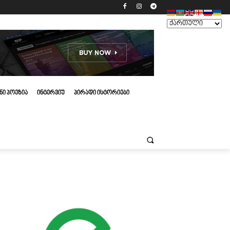
ᲜᲘ ᲞᲝᲔᲖᲘᲐ
ᲘᲜᲢᲔᲠᲕᲘᲣ
ᲞᲘᲠᲐᲓᲘ ᲘᲡᲢᲝᲠᲘᲔᲑᲘ