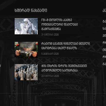
ხშირად ნახვადი
კ
FBI-მ თოვლის კაცზე
გ
ოფიციალური ფაილები
ს
გამოაქვეყნა
31 ივლისი 2026
პ
რ
რატომ სვამენ ჩინელები მთელი
ცხოვრება ცხელ წყალს
ი
5 აგვისტო 2026
რ
გ
თ
ჭის თხრის დროს შემთხვევით
აღმოჩენილი საოცრება
22 ივლისი 2026