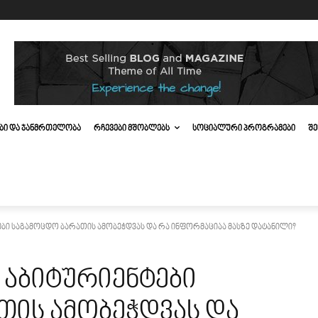
ᲔᲑᲘ ᲓᲐ ᲯᲐᲜᲛᲠᲗᲔᲚᲝᲑᲐ
ᲠᲩᲔᲕᲔᲑᲘ ᲛᲨᲝᲑᲚᲔᲑᲡ
ᲡᲝᲪᲘᲐᲚᲣᲠᲘ ᲞᲠᲝᲒᲠᲐᲛᲔᲑᲘ
ᲨᲔ
ბი საგამოცდო ბარათის ამობეჭდვას და რა ინფორმაციაა მასზე დატანილი?
 აბიტურიენტები
თის ამობეჭდვას და