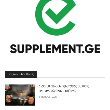
ᲮᲨᲘᲠᲐᲓ ᲜᲐᲮᲕᲐᲓᲘ
რატომ სვამენ ჩინელები მთელი
ცხოვრება ცხელ წყალს
5 აგვისტო 2026