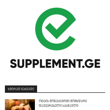
ᲮᲨᲘᲠᲐᲓ ᲜᲐᲮᲕᲐᲓᲘ
ოტპის მონასტერში მომხდარი
დაუჯერებელი სასწაული