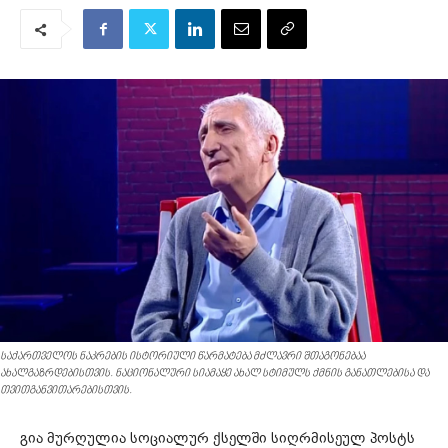
საქართველოს ნაკრების ისტორიული წარმატება მძლავრი შთაგონებაა
ახალგაზრდებისთვის. ნაციონალური სიამაყე ახალ სტიმულს ქმნის განათლებისა და
თვითგანვითარებისთვის.
გია მურღულია სოციალურ ქსელში სიღრმისეულ პოსტს