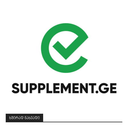
ᲮᲨᲘᲠᲐᲓ ᲜᲐᲮᲕᲐᲓᲘ