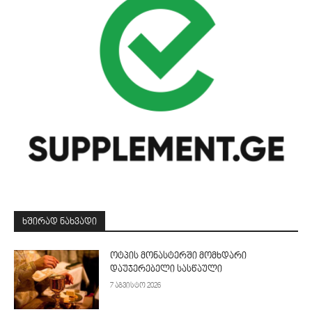
ᲮᲨᲘᲠᲐᲓ ᲜᲐᲮᲕᲐᲓᲘ
ოტპის მონასტერში მომხდარი
დაუჯერებელი სასწაული
7 აგვისტო 2026