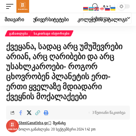
Aa
ფონტის
ზომის
მთავარი
უნივერსიტეტები
კოლეჯების კატალოგი
შეცვლა
ᲒᲐᲜᲐᲗᲚᲔᲑᲐ
ᲡᲐᲙᲘᲗᲮᲐᲕᲘ ᲘᲡᲢᲝᲠᲘᲔᲑᲘ
ქვეყანა, სადაც არც უმუშევრები
არიან, არც ღარიბები და არც
უსახლკაროები- როგორ
ცხოვრობენ პლანეტის ერთ-
ერთი ყველაზე მდიადარი
ქვეყნის მოქალაქეები
3 წუთიანი წაკითხვა
SheniGanatleba.ge
ბოლო განახლება: 20 სექტემბერი 2024 1:42 pm