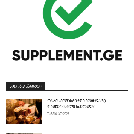
ᲮᲨᲘᲠᲐᲓ ᲜᲐᲮᲕᲐᲓᲘ
ოტპის მონასტერში მომხდარი
დაუჯერებელი სასწაული
7 აგვისტო 2026