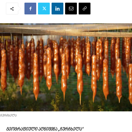
ჩურჩხელა
გეოგრაფიული აღნიშვნა „ჩურჩხელა“