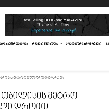
ᲔᲑᲘ ᲓᲐ ᲯᲐᲜᲛᲠᲗᲔᲚᲝᲑᲐ
ᲠᲩᲔᲕᲔᲑᲘ ᲛᲨᲝᲑᲚᲔᲑᲡ
ᲡᲝᲪᲘᲐᲚᲣᲠᲘ ᲞᲠᲝᲒᲠᲐᲛᲔᲑᲘ
ᲨᲔ
 მეტრო გახანგრძლივებული დროით იმოძრავებს
ს თბილისის მეტრო
ული დროით