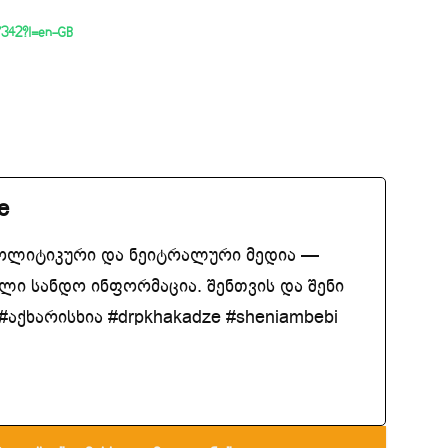
77342?l=en-GB
e
ოლიტიკური და ნეიტრალური მედია —
ლი სანდო ინფორმაცია. შენთვის და შენი
აქხარისხია #drpkhakadze #sheniambebi