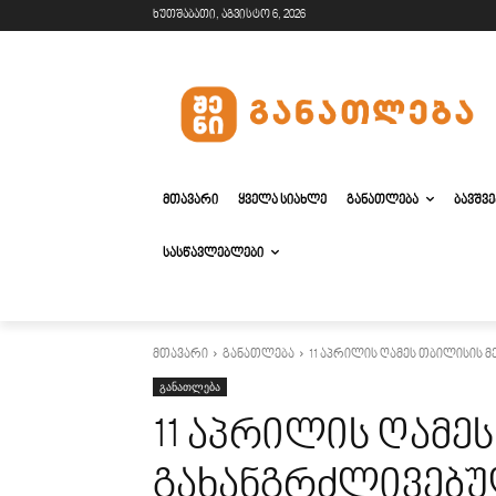
ხუთშაბათი, აგვისტო 6, 2026
ᲛᲗᲐᲕᲐᲠᲘ
ᲧᲕᲔᲚᲐ ᲡᲘᲐᲮᲚᲔ
ᲒᲐᲜᲐᲗᲚᲔᲑᲐ
ᲑᲐᲕᲨᲕ
ᲡᲐᲡᲬᲐᲕᲚᲔᲑᲚᲔᲑᲘ
მთავარი
განათლება
11 აპრილის ღამეს თბილისის
განათლება
11 აპრილის ღამე
გახანგრძლივებ