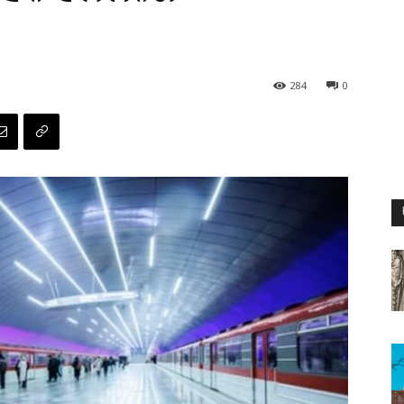
284
0