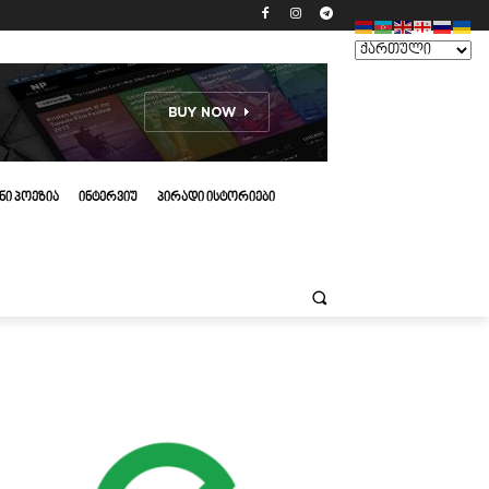
ᲜᲘ ᲞᲝᲔᲖᲘᲐ
ᲘᲜᲢᲔᲠᲕᲘᲣ
ᲞᲘᲠᲐᲓᲘ ᲘᲡᲢᲝᲠᲘᲔᲑᲘ