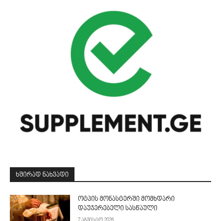
ᲮᲨᲘᲠᲐᲓ ᲜᲐᲮᲕᲐᲓᲘ
ოტპის მონასტერში მომხდარი
დაუჯერებელი სასწაული
7 აგვისტო 2026