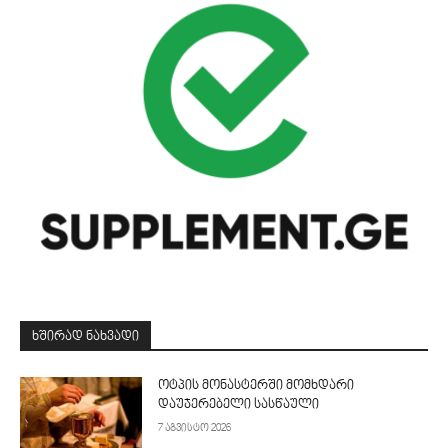
ᲮᲨᲘᲠᲐᲓ ᲜᲐᲮᲕᲐᲓᲘ
ოტპის მონასტერში მომხდარი
დაუჯერებელი სასწაული
7 აგვისტო 2026