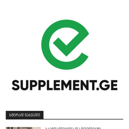
ᲮᲨᲘᲠᲐᲓ ᲜᲐᲮᲕᲐᲓᲘ