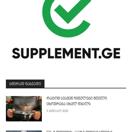
ᲮᲨᲘᲠᲐᲓ ᲜᲐᲮᲕᲐᲓᲘ
რატომ სვამენ ჩინელები მთელი
ცხოვრება ცხელ წყალს
5 აგვისტო 2026