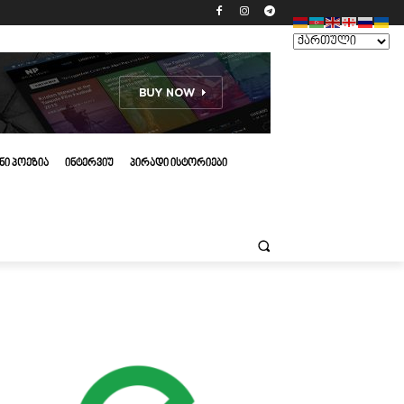
ᲜᲘ ᲞᲝᲔᲖᲘᲐ
ᲘᲜᲢᲔᲠᲕᲘᲣ
ᲞᲘᲠᲐᲓᲘ ᲘᲡᲢᲝᲠᲘᲔᲑᲘ