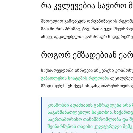
რა კვლევებია საჭირო 
მსოფლიო ჯანდაცვის ორგანიზაციის რეკომე
მათ შორის პრიმატებზე, რათა უკეთ შევისწ
ასევე, აუცილებელია კოსმოსურ სადგურებზე
როგორ ემზადებიან ქა
საქართველოში იზრდება ინტერესი კოსმოსუ
განათლების სისტემის რეფორმა
აუცილებელ
მზად იყვნენ. ეს ქვეყნის განვითარებისთვის
ᲙᲝᲡᲛᲝᲡᲨᲘ ᲐᲓᲐᲛᲘᲐᲜᲘᲡ ᲒᲐᲛᲠᲐᲕᲚᲔᲑᲐ ᲐᲠᲐ
ᲡᲐᲒᲐᲜᲛᲐᲜᲐᲗᲚᲔᲑᲚᲝ ᲡᲐᲙᲘᲗᲮᲘᲐ. ᲡᲐᲥᲐᲠᲗᲕ
ᲡᲐᲔᲠᲗᲐᲨᲝᲠᲘᲡᲝ ᲗᲐᲜᲐᲛᲨᲠᲝᲛᲚᲝᲑᲐ ᲓᲐ ᲨᲔᲡ
ᲨᲔᲘᲜᲐᲠᲩᲣᲜᲝᲡ ᲗᲐᲕᲘᲡᲘ ᲙᲣᲚᲢᲣᲠᲣᲚᲘ ᲛᲔᲛᲙ