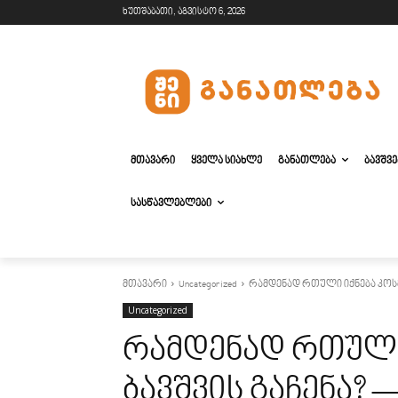
ხუთშაბათი, აგვისტო 6, 2026
ᲛᲗᲐᲕᲐᲠᲘ
ᲧᲕᲔᲚᲐ ᲡᲘᲐᲮᲚᲔ
ᲒᲐᲜᲐᲗᲚᲔᲑᲐ
ᲑᲐᲕᲨᲕ
ᲡᲐᲡᲬᲐᲕᲚᲔᲑᲚᲔᲑᲘ
მთავარი
Uncategorized
რამდენად რთული იქნება კოსმ
Uncategorized
რამდენად რთული
ბავშვის გაჩენა?