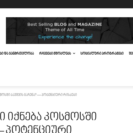
ᲔᲑᲘ ᲓᲐ ᲯᲐᲜᲛᲠᲗᲔᲚᲝᲑᲐ
ᲠᲩᲔᲕᲔᲑᲘ ᲛᲨᲝᲑᲚᲔᲑᲡ
ᲡᲝᲪᲘᲐᲚᲣᲠᲘ ᲞᲠᲝᲒᲠᲐᲛᲔᲑᲘ
ᲨᲔ
ოსში ბავშვის გაჩენა? — პოტენციური რისკები
 იქნება კოსმოსში
 — პოტენციური