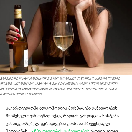
გერმანელი მეცნიერების კვლევამ განსაზღვრა ალკოჰოლის დასაშვები დღიური
დოზები: ქალებისთვის 12 გრამი, მამაკაცებისთვის 24 გრამი სუფთა ალკოჰოლი.
ექსპერტები მაინც რეკომენდაციას უწყებენ ალკოჰოლზე სრული უარის თქმას
ჯანმრთელობის დაცვისთვის.
საქართველოში ალკოჰოლის მოხმარება განათლების
მნიშვნელოვან თემად იქცა, რადგან ჯანდაცვის სისტემა
განსაკუთრებულ ყურადღებას უთმობს პრევენციულ
მედიცინას.
ჯანმრთელობის განათლების
როლი კიდევ