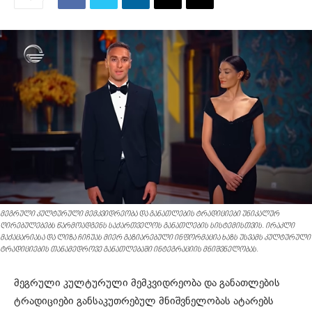
მეგრული კულტურული მემკვიდრეობა და განათლების ტრადიციები უნიკალურ
ღირებულებებს წარმოადგენს საქართველოს განათლების სისტემისთვის. ირაკლი
მაქაცარიასა და ლიზა ჩიჩუას მიერ გაზიარებული ინფორმაცია ხაზს უსვამს კულტურული
ტრადიციების თანამედროვე განათლებაში ინტეგრაციის მნიშვნელობას.
მეგრული კულტურული მემკვიდრეობა და განათლების
ტრადიციები განსაკუთრებულ მნიშვნელობას ატარებს