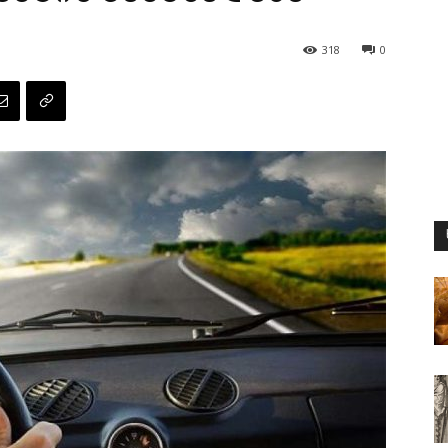
318
0