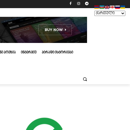
ᲜᲘ ᲞᲝᲔᲖᲘᲐ
ᲘᲜᲢᲔᲠᲕᲘᲣ
ᲞᲘᲠᲐᲓᲘ ᲘᲡᲢᲝᲠᲘᲔᲑᲘ