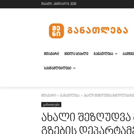
შაბათი, აგვისტო 8, 2026
ᲛᲗᲐᲕᲐᲠᲘ
ᲧᲕᲔᲚᲐ ᲡᲘᲐᲮᲚᲔ
ᲒᲐᲜᲐᲗᲚᲔᲑᲐ
ᲑᲐᲕᲨᲕ
ᲡᲐᲡᲬᲐᲕᲚᲔᲑᲚᲔᲑᲘ
მთავარი
განათლება
ახალი შეზღუდვა მძღოლებისთვ
განათლება
ახალი შეზღუდვა
გზების დეპარტამ