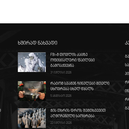
ხშირად ნახვადი
კ
FBI-მ თოვლის კაცზე
გ
ოფიციალური ფაილები
ს
გამოაქვეყნა
31 ივლისი 2026
პ
რ
რატომ სვამენ ჩინელები მთელი
ცხოვრება ცხელ წყალს
ი
5 აგვისტო 2026
რ
გ
თ
ჭის თხრის დროს შემთხვევით
აღმოჩენილი საოცრება
22 ივლისი 2026