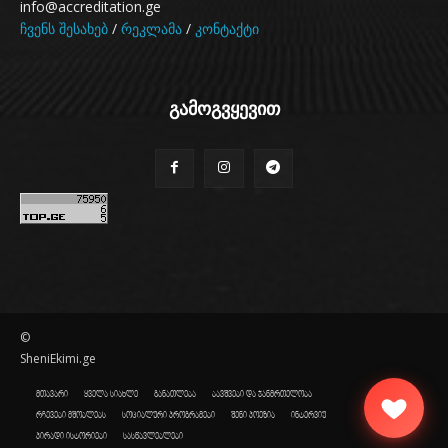
info@accreditation.ge
ჩვენს შესახებ
/
რეკლამა
/
კონტაქტი
გამოგვყევით
©
SheniEkimi.ge
მთავარი
ყველა სიახლე
განათლება
ბავშვები და ჯანმრთელობა
რჩევები მშობლებს
სოციალური პროგრამები
შენი პოეზია
ინტერვიუ
პირადი ისტორიები
სასწავლებლები