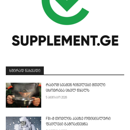
ᲮᲨᲘᲠᲐᲓ ᲜᲐᲮᲕᲐᲓᲘ
რატომ სვამენ ჩინელები მთელი
ცხოვრება ცხელ წყალს
5 აგვისტო 2026
FBI-მ თოვლის კაცზე ოფიციალური
ფაილები გამოაქვეყნა