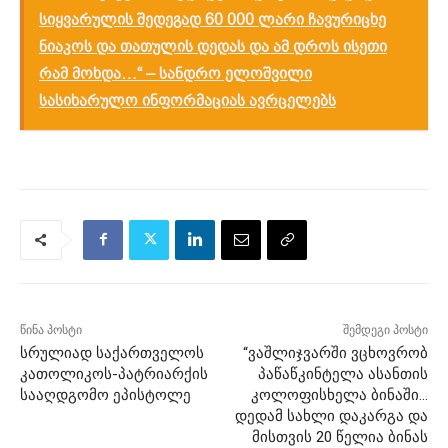
სიყვარულის შედეგად 60 000 ლარი ჩავურიცხე
ნიაკოს და თათულის დედას და ამ დროს ისეთი
რამ მოხდა…“ – სანდრო ელოშვილი
სასიხარულო ინფორმაციას ავრცელებს
წინა პოსტი
შემდეგი პოსტი
სრულიად საქართველოს
“ვაშლიჯვარში ვცხოვრობ
კათოლიკოს-პატრიარქის
პაწაწკინტელა ასანთის
სააღდგომო ეპისტოლე
კოლოფისხელა ბინაში…
დედამ სახლი დაკარგა და
მისთვის 20 წელია ბინას