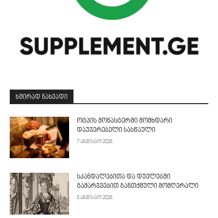
ᲮᲨᲘᲠᲐᲓ ᲜᲐᲮᲕᲐᲓᲘ
ოტპის მონასტერში მომხდარი
დაუჯერებელი სასწაული
7 აგვისტო 2026
სკანდალებითა და დუელებში
გამარჯვებით განთქმული მომღერალი
6 აგვისტო 2026