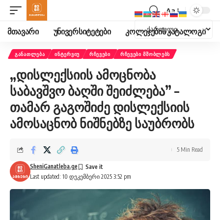
Aa
Font
Resizer
მთავარი
უნივერსიტეტები
კოლეჯების კატალოგი
ᲒᲐᲜᲐᲗᲚᲔᲑᲐ
ᲘᲜᲢᲔᲠᲕᲘᲣ
ᲠᲩᲔᲕᲔᲑᲘ
ᲠᲩᲔᲕᲔᲑᲘ ᲛᲨᲝᲑᲚᲔᲑᲡ
„დისლექსიის ამოცნობა
საბავშვო ბაღში შეიძლება” –
თამარ გაგოშიძე დისლექსიის
ამოსაცნობ ნიშნებზე საუბრობს
5 Min Read
SheniGanatleba.ge
Last updated: 10 დეკემბერი 2025 3:52 pm