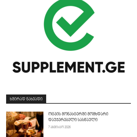
ᲮᲨᲘᲠᲐᲓ ᲜᲐᲮᲕᲐᲓᲘ
ოტპის მონასტერში მომხდარი
დაუჯერებელი სასწაული
7 აგვისტო 2026