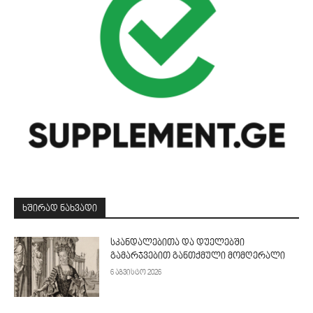
ᲮᲨᲘᲠᲐᲓ ᲜᲐᲮᲕᲐᲓᲘ
სკანდალებითა და დუელებში
გამარჯვებით განთქმული მომღერალი
6 აგვისტო 2026