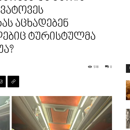
გვატოვეს
რას აცხადებენ
ებიც ტურისტულმა
უა?
518
0