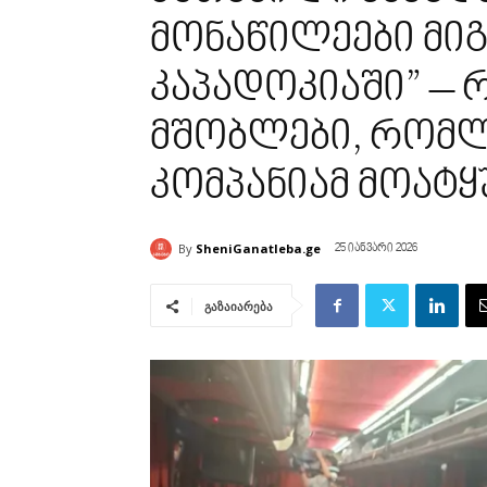
მონაწილეები მი
კაპადოკიაში” – 
მშობლები, რომლ
კომპანიამ მოატყ
By
SheniGanatleba.ge
25 იანვარი 2026
გაზაიარება