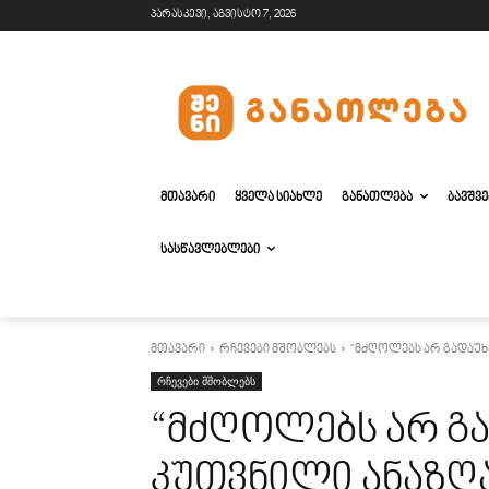
პარასკევი, აგვისტო 7, 2026
ᲛᲗᲐᲕᲐᲠᲘ
ᲧᲕᲔᲚᲐ ᲡᲘᲐᲮᲚᲔ
ᲒᲐᲜᲐᲗᲚᲔᲑᲐ
ᲑᲐᲕᲨᲕ
ᲡᲐᲡᲬᲐᲕᲚᲔᲑᲚᲔᲑᲘ
მთავარი
რჩევები მშობლებს
"მძღოლებს არ გადაუხა
რჩევები მშობლებს
“მძღოლებს არ გ
კუთვნილი ანაზღ