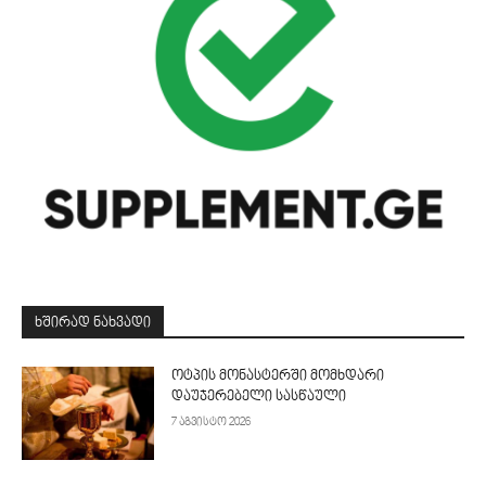
ᲮᲨᲘᲠᲐᲓ ᲜᲐᲮᲕᲐᲓᲘ
ოტპის მონასტერში მომხდარი
დაუჯერებელი სასწაული
7 აგვისტო 2026