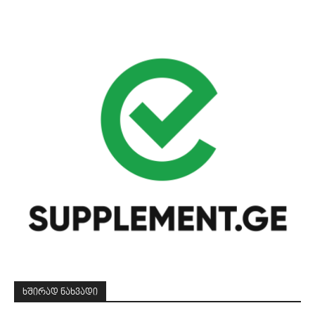
ᲮᲨᲘᲠᲐᲓ ᲜᲐᲮᲕᲐᲓᲘ