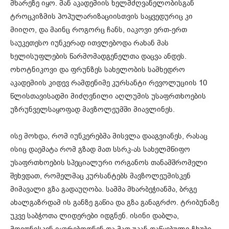
მხარეზე იყო. მან აკადემიის ხელმძღვანელობისგან
ტროცკიზმის
პოპულარიზაციისთვის საყვედურიც კი
მიიღო, და მაინც როგორც ჩანს,
იაკოვი
ერთ-ერთ
საუკეთესო
იუნკერად
ითვლებოდა რახან მას
ხელისუფლების წარმომადგენელთა დაცვა ანდეს.
ოხოტნიკოვი
და ფრუნზეს სახელობის სამხედრო
აკადემიის კიდევ რამდენიმე კურსანტი რევოლუციის 10
წლისთავისადმი მიძღვნილი აღლუმის უსაფრთხოების
უზრუნველსაყოფად მავზოლეუმში მიავლინეს.
ისე მოხდა, რომ
იუნკერებმა
მისვლა დააგვიანეს, რასაც
ისიც დაემატა რომ გზად მათ
სსრკ-ას
სახელმწიფო
უსაფრთხოების სპეციალური ორგანოს თანამშრომელი
შეხვდათ, რომელმაც კურსანტებს
მავზოლეუმისკენ
მიმავალი გზა გადაუღობა. სამმა
მხარბეჭიანმა
, ბრგე
ახალგაზრდამ ის განზე გაწია და გზა განაგრძო. ტრიბუნაზე
უკვე საბჭოთა ლიდერები იდგნენ. ისინი დაბლა,
მოედნისკენ იყურებოდნენ და მათ უკან დაწყებული ჩხუბი