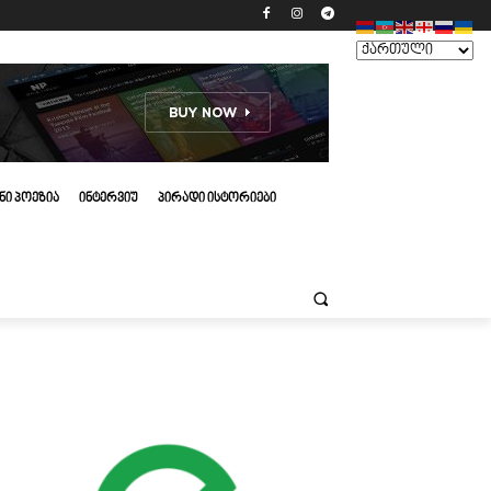
ᲜᲘ ᲞᲝᲔᲖᲘᲐ
ᲘᲜᲢᲔᲠᲕᲘᲣ
ᲞᲘᲠᲐᲓᲘ ᲘᲡᲢᲝᲠᲘᲔᲑᲘ