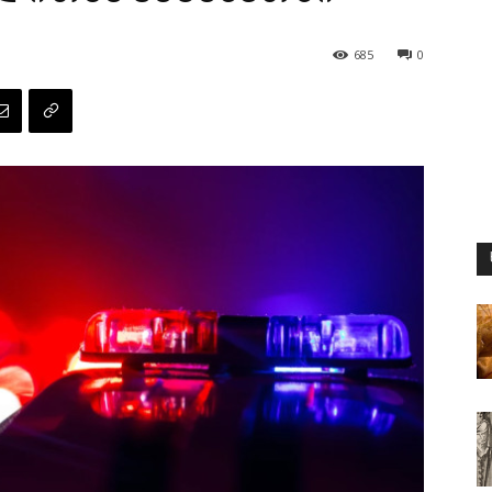
685
0