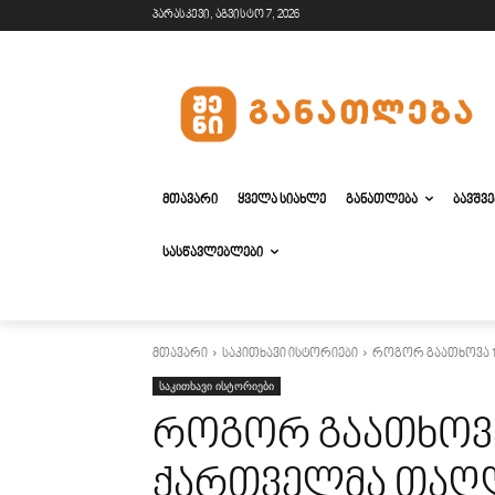
პარასკევი, აგვისტო 7, 2026
ᲛᲗᲐᲕᲐᲠᲘ
ᲧᲕᲔᲚᲐ ᲡᲘᲐᲮᲚᲔ
ᲒᲐᲜᲐᲗᲚᲔᲑᲐ
ᲑᲐᲕᲨᲕ
ᲡᲐᲡᲬᲐᲕᲚᲔᲑᲚᲔᲑᲘ
მთავარი
საკითხავი ისტორიები
როგორ გაათხოვა 
საკითხავი ისტორიები
როგორ გაათხოვა
ქართველმა თაღლ