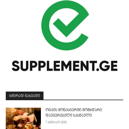
ᲮᲨᲘᲠᲐᲓ ᲜᲐᲮᲕᲐᲓᲘ
ოტპის მონასტერში მომხდარი
დაუჯერებელი სასწაული
7 აგვისტო 2026