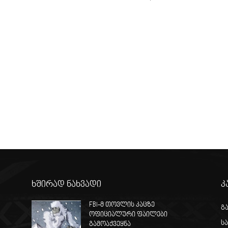
ხშირად ნახვადი
კ
FBI-მ თოვლის კაცზე
გ
ოფიციალური ფაილები
ს
გამოაქვეყნა