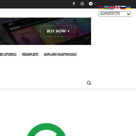
ᲜᲘ ᲞᲝᲔᲖᲘᲐ
ᲘᲜᲢᲔᲠᲕᲘᲣ
ᲞᲘᲠᲐᲓᲘ ᲘᲡᲢᲝᲠᲘᲔᲑᲘ