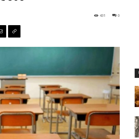
431
0