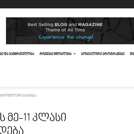
ᲔᲑᲘ ᲓᲐ ᲯᲐᲜᲛᲠᲗᲔᲚᲝᲑᲐ
ᲠᲩᲔᲕᲔᲑᲘ ᲛᲨᲝᲑᲚᲔᲑᲡ
ᲡᲝᲪᲘᲐᲚᲣᲠᲘ ᲞᲠᲝᲒᲠᲐᲛᲔᲑᲘ
ᲨᲔ
ი პროფილური გახდება
 მე-11 კლასი
დება