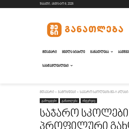
შაბათი, აგვისტო 8, 2026
ᲛᲗᲐᲕᲐᲠᲘ
ᲧᲕᲔᲚᲐ ᲡᲘᲐᲮᲚᲔ
ᲒᲐᲜᲐᲗᲚᲔᲑᲐ
ᲑᲐᲕᲨᲕ
ᲡᲐᲡᲬᲐᲕᲚᲔᲑᲚᲔᲑᲘ
მთავარი
გამოცდები
საჯარო სკოლების მე-11 კლას
გამოცდები
განათლება
ინტერვიუ
საჯარო სკოლების
პროფილური გახ