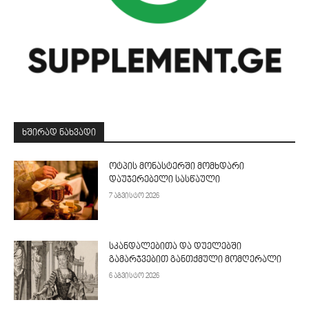
ᲮᲨᲘᲠᲐᲓ ᲜᲐᲮᲕᲐᲓᲘ
ოტპის მონასტერში მომხდარი
დაუჯერებელი სასწაული
7 აგვისტო 2026
სკანდალებითა და დუელებში
გამარჯვებით განთქმული მომღერალი
6 აგვისტო 2026