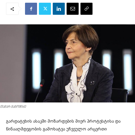
თამარ გაგოშიძე
გარდატეხის ასაკში მოზარდების მიერ პროტესტისა და
წინააღმდეგობის გამოხატვა უჩვეულო არცერთი