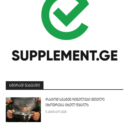
ᲮᲨᲘᲠᲐᲓ ᲜᲐᲮᲕᲐᲓᲘ
რატომ სვამენ ჩინელები მთელი
ცხოვრება ცხელ წყალს
5 აგვისტო 2026