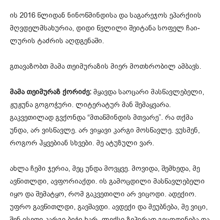
ის 2016 წლი­დან ნი­ნოწ­მინ­დი­სა და სა­გა­რე­ჯოს ეპარ­ქი­ის
მღვდელმსა­ხუ­რია, დიდი წვლი­ლი შე­ი­ტა­ნა სო­ფელ ჩა­ი­
ლუ­რის ტაძ­რის აღ­დგე­ნა­ში.
გთავაზობთ მამა თეიმურაზის მიერ მოთხრობილ ამბავს.
მამა თეიმურაზ ქორიძე:
მყავდა საოცარი მასწავლებელი,
ჟუჟუნა გოგოჭური. ლიტერატურ მან შემაყვარა.
გაკვეთილად გვქონდა “მთაწმინდის მთვარე”. რა თქმა
უნდა, არ ვისწავლე. არ ვიყავი კარგი მოსწავლე. ვუსმენ,
როგორ ჰყვებიან სხვები. მე ატუზული ვარ.
ახლა ჩემი ჯერია, მეც უნდა მოვყვე. მოვიდა, შემხედა, მე
ავწითლდი, ავფორიაქდი. ის გამოცდილი მასწავლებელი
იყო და შემატყო, რომ გაკვეთილი არ ვიცოდი. ადექიო.
უფრო გავწითლდი, გავშავდი. ავდექი და მეუბნება, მე ვიცი,
შენ ისეთი კარგი ბიჭი ხარ, ლექსი ზეპირად გეცოდინება და