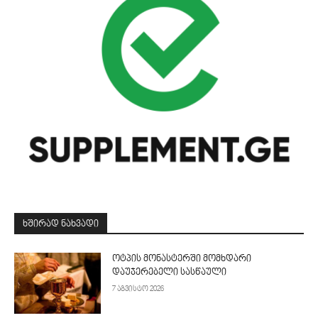
ᲮᲨᲘᲠᲐᲓ ᲜᲐᲮᲕᲐᲓᲘ
ოტპის მონასტერში მომხდარი
დაუჯერებელი სასწაული
7 აგვისტო 2026