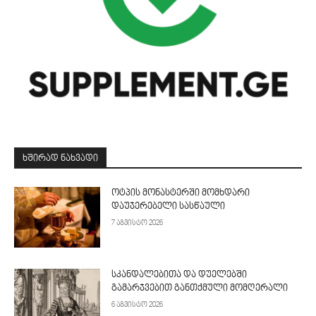
ᲮᲨᲘᲠᲐᲓ ᲜᲐᲮᲕᲐᲓᲘ
ოტპის მონასტერში მომხდარი
დაუჯერებელი სასწაული
7 აგვისტო 2026
სკანდალებითა და დუელებში
გამარჯვებით განთქმული მომღერალი
6 აგვისტო 2026