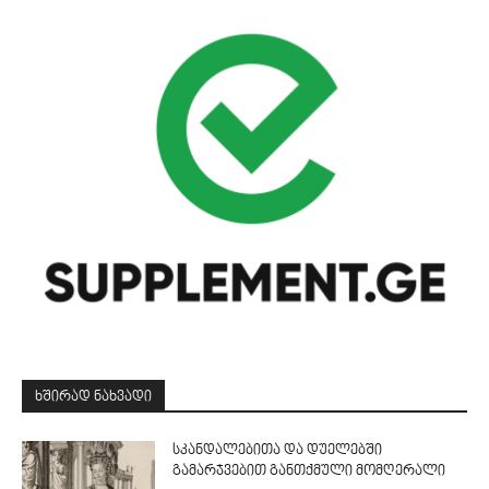
ᲮᲨᲘᲠᲐᲓ ᲜᲐᲮᲕᲐᲓᲘ
სკანდალებითა და დუელებში
გამარჯვებით განთქმული მომღერალი