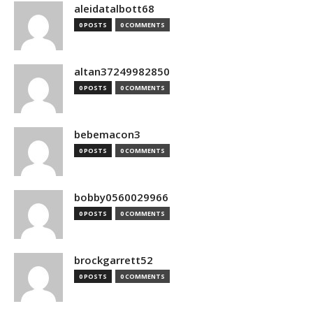
aleidatalbott68
0 POSTS
0 COMMENTS
altan37249982850
0 POSTS
0 COMMENTS
bebemacon3
0 POSTS
0 COMMENTS
bobby0560029966
0 POSTS
0 COMMENTS
brockgarrett52
0 POSTS
0 COMMENTS