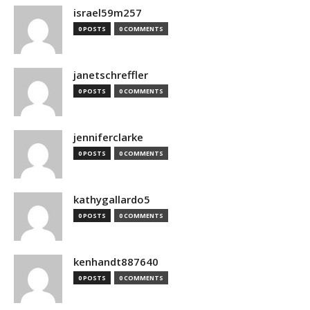
israel59m257
0 POSTS
0 COMMENTS
janetschreffler
0 POSTS
0 COMMENTS
jenniferclarke
0 POSTS
0 COMMENTS
kathygallardo5
0 POSTS
0 COMMENTS
kenhandt887640
0 POSTS
0 COMMENTS