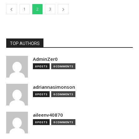
1
2
3
TOP AUTHORS
AdminZer0
0 POSTS
0 COMMENTS
adriannasimonson
0 POSTS
0 COMMENTS
aileenv40870
0 POSTS
0 COMMENTS