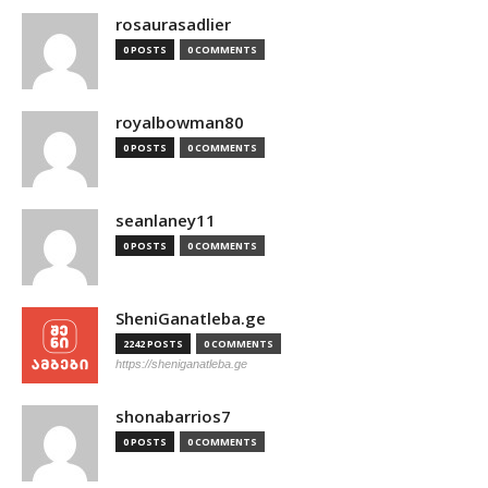
rosaurasadlier
0 POSTS
0 COMMENTS
royalbowman80
0 POSTS
0 COMMENTS
seanlaney11
0 POSTS
0 COMMENTS
SheniGanatleba.ge
2242 POSTS
0 COMMENTS
https://sheniganatleba.ge
shonabarrios7
0 POSTS
0 COMMENTS