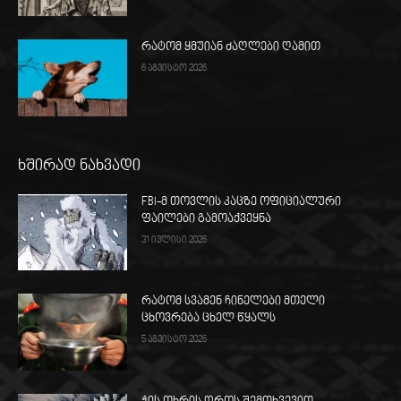
რატომ ყმუიან ძაღლები ღამით
6 აგვისტო 2026
ხშირად ნახვადი
FBI-მ თოვლის კაცზე ოფიციალური
ფაილები გამოაქვეყნა
31 ივლისი 2026
რატომ სვამენ ჩინელები მთელი
ცხოვრება ცხელ წყალს
5 აგვისტო 2026