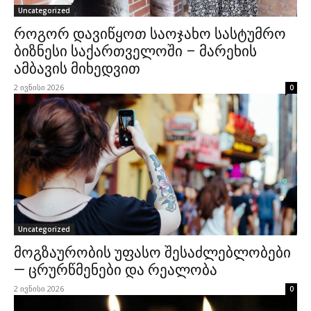
Uncategorized
როგორ დავიწყოთ საოჯახო სასტუმრო
ბიზნესი საქართველოში – მარეხის
ამბავის მიხედვით
2 ივნისი 2026
0
Uncategorized
მოგზაურობის უფასო შესაძლებლობები
— ცრურწმენები და რეალობა
2 ივნისი 2026
0