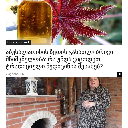
Uncategorized
აბუსალათინის ზეთის განათლებრივი
მნიშვნელობა: რა უნდა ვიცოდეთ
ტრადიციული მედიცინის შესახებ?
2 ივნისი 2026
0