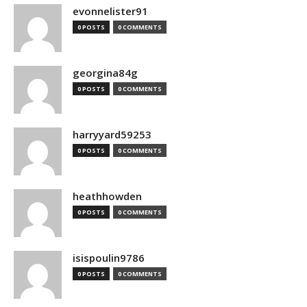
evonnelister91
0 POSTS
0 COMMENTS
georgina84g
0 POSTS
0 COMMENTS
harryyard59253
0 POSTS
0 COMMENTS
heathhowden
0 POSTS
0 COMMENTS
isispoulin9786
0 POSTS
0 COMMENTS