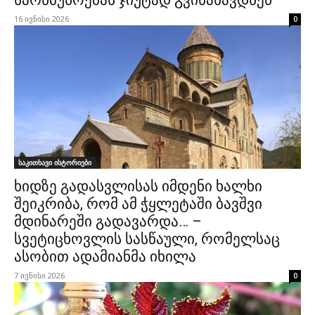
სარწმუნოებას ჯიუტად გვინახავდნენ
16 ივნისი 2026
0
საკითხავი ისტორიები
ხიდზე გადასვლისას იმდენი ხალხი
შეიკრიბა, რომ ამ ჭყლეტაში ბავშვი
მდინარეში გადავარდა… –
სვეტიცხოვლის სასწაული, რომელსაც
ასობით ადამიანმა იხილა
7 ივნისი 2026
0