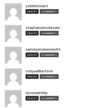
solwhitman1
0 POSTS
0 COMMENTS
stephaniamckeown
0 POSTS
0 COMMENTS
tammymckenney94
0 POSTS
0 COMMENTS
tonyaalbertson
0 POSTS
0 COMMENTS
tysonwelsby
0 POSTS
0 COMMENTS