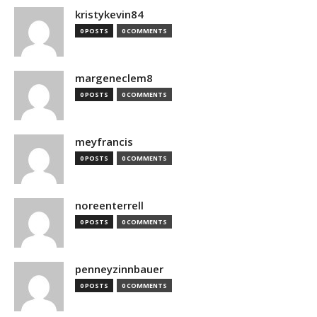
kristykevin84
0 POSTS
0 COMMENTS
margeneclem8
0 POSTS
0 COMMENTS
meyfrancis
0 POSTS
0 COMMENTS
noreenterrell
0 POSTS
0 COMMENTS
penneyzinnbauer
0 POSTS
0 COMMENTS