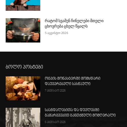
რატომ სვამენ ჩინელები მთელი
ცხოვრება ცხელ წყალს
5 აგვისტო 2026
ბოლო პოსტები
ოტპის მონასტერში მომხდარი
დაუჯერებელი სასწაული
7 აგვისტო 2026
სკანდალებითა და დუელებში
გამარჯვებით განთქმული მომღერალი
6 აგვისტო 2026