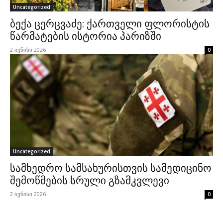
Uncategorized
ბექა ცერცვაძე: ქართველი ფლორისტის
წარმატების ისტორია პარიზში
2 ივნისი 2026
0
Uncategorized
სამხედრო სამსახურისთვის სამედიცინო
შემოწმების სრული გზამკვლევი
2 ივნისი 2026
0