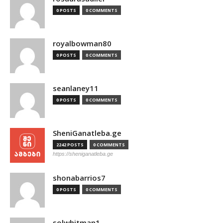
0 POSTS
0 COMMENTS
royalbowman80
0 POSTS
0 COMMENTS
seanlaney11
0 POSTS
0 COMMENTS
SheniGanatleba.ge
2242 POSTS
0 COMMENTS
https://sheniganatleba.ge
shonabarrios7
0 POSTS
0 COMMENTS
solwhitman1