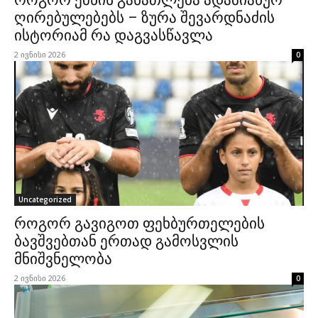
როგორ ქმნის განათლება ადამიანურ
ღირებულებებს – ზურა შევარდნაძის
ისტორიამ რა დაგვასწავლა
2 ივნისი 2026
0
Uncategorized
როგორ გავიგოთ ფეხბურთელების
ბავშვებთან ერთად გამოსვლის
მნიშვნელობა
2 ივნისი 2026
0