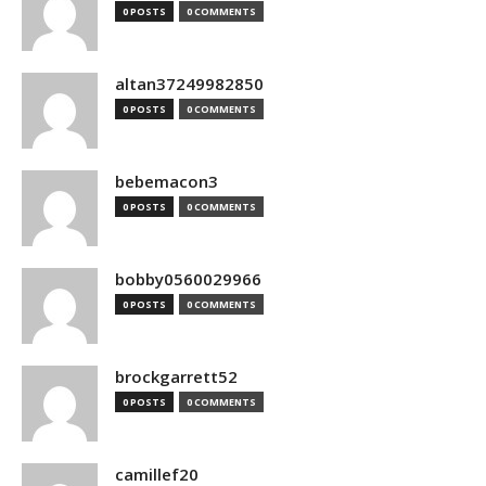
0 POSTS
0 COMMENTS
altan37249982850
0 POSTS
0 COMMENTS
bebemacon3
0 POSTS
0 COMMENTS
bobby0560029966
0 POSTS
0 COMMENTS
brockgarrett52
0 POSTS
0 COMMENTS
camillef20