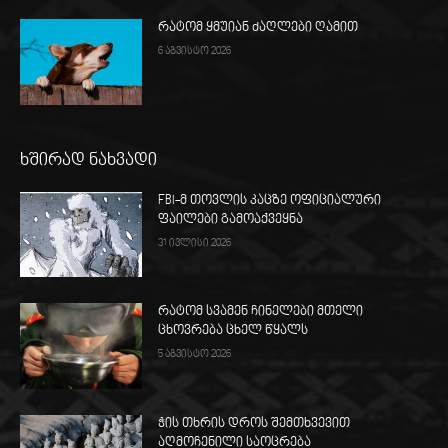
რატომ ყმუიან ძაღლები ღამით
6 აგვისტო 2026
ხშირად ნახვადი
FBI-მ თოვლის კაცზე ოფიციალური
ფაილები გამოაქვეყნა
31 ივლისი 2026
რატომ სვამენ ჩინელები მთელი
ცხოვრება ცხელ წყალს
5 აგვისტო 2026
ჭის თხრის დროს შემთხვევით
აღმოჩენილი საოცრება