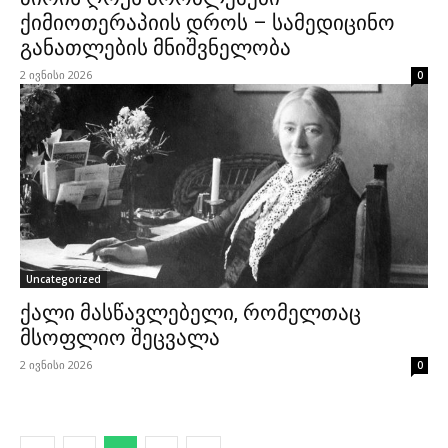
ქიმიოთერაპიის დროს – სამედიცინო
განათლების მნიშვნელობა
2 ივნისი 2026
0
Uncategorized
ქალი მასწავლებელი, რომელთაც
მსოფლიო შეცვალა
2 ივნისი 2026
0