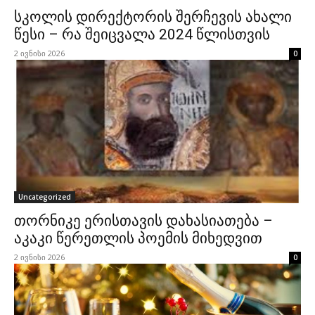
სკოლის დირექტორის შერჩევის ახალი
წესი – რა შეიცვალა 2024 წლისთვის
2 ივნისი 2026
0
Uncategorized
თორნიკე ერისთავის დახასიათება –
აკაკი წერეთლის პოემის მიხედვით
2 ივნისი 2026
0