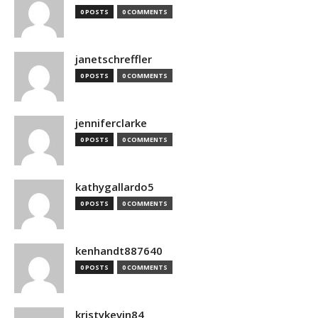
0 POSTS
0 COMMENTS
janetschreffler
0 POSTS
0 COMMENTS
jenniferclarke
0 POSTS
0 COMMENTS
kathygallardo5
0 POSTS
0 COMMENTS
kenhandt887640
0 POSTS
0 COMMENTS
kristykevin84