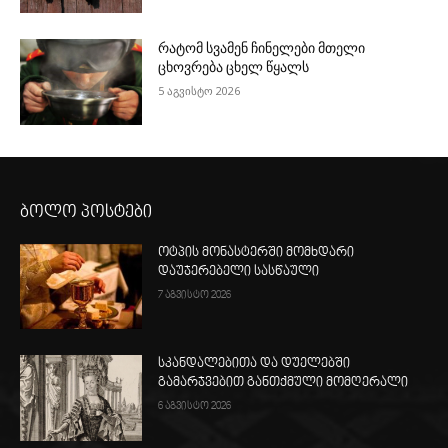
რატომ სვამენ ჩინელები მთელი
ცხოვრება ცხელ წყალს
5 აგვისტო 2026
ბოლო პოსტები
ოტპის მონასტერში მომხდარი
დაუჯერებელი სასწაული
7 აგვისტო 2026
სკანდალებითა და დუელებში
გამარჯვებით განთქმული მომღერალი
6 აგვისტო 2026