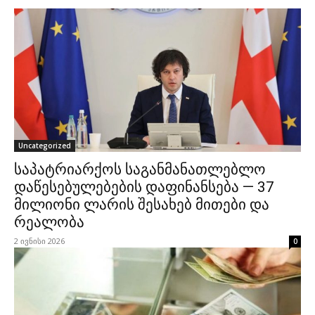
Uncategorized
საპატრიარქოს საგანმანათლებლო
დაწესებულებების დაფინანსება — 37
მილიონი ლარის შესახებ მითები და
რეალობა
2 ივნისი 2026
0