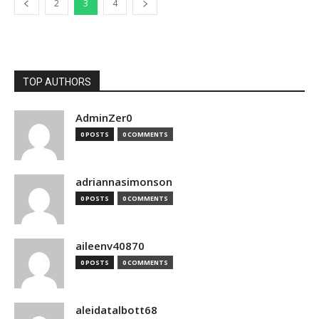
2
3
4
TOP AUTHORS
AdminZer0
0 POSTS
0 COMMENTS
adriannasimonson
0 POSTS
0 COMMENTS
aileenv40870
0 POSTS
0 COMMENTS
aleidatalbott68