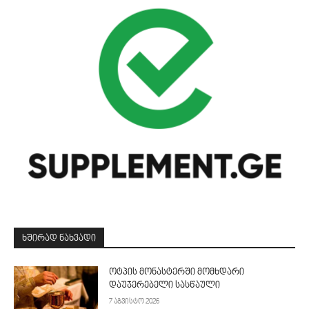
ᲮᲨᲘᲠᲐᲓ ᲜᲐᲮᲕᲐᲓᲘ
ოტპის მონასტერში მომხდარი
დაუჯერებელი სასწაული
7 აგვისტო 2026