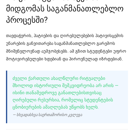
მიდგომას საგანმანათლებლო
პროცესში?
თავდაჭერის, პატიების და ღირებულებების პატივისცემის
უნარების განვითარება საგანმანათლებლო გარემოს
მნიშვნელოვნად აუმჯობესებს. ამ გზით სტუდენტები უფრო
მოტივირებულები ხდებიან და პიროვნულად იზრდებიან.
ᲫᲕᲔᲚᲘ ᲥᲐᲠᲗᲣᲚᲘ ᲐᲮᲐᲚᲬᲚᲣᲠᲘ ᲠᲘᲢᲣᲐᲚᲔᲑᲘ
ᲛᲮᲝᲚᲝᲓ ᲘᲡᲢᲝᲠᲘᲣᲚᲘ ᲛᲔᲛᲙᲕᲘᲓᲠᲔᲝᲑᲐ ᲐᲠ ᲐᲠᲘᲡ —
ᲘᲡᲘᲜᲘ ᲗᲐᲜᲐᲛᲔᲓᲠᲝᲕᲔ ᲒᲐᲜᲐᲗᲚᲔᲑᲘᲡᲗᲕᲘᲡᲐᲪ
ᲦᲘᲠᲔᲑᲣᲚᲘ ᲠᲔᲡᲣᲠᲡᲘᲐ, ᲠᲝᲛᲔᲚᲘᲪ ᲡᲢᲣᲓᲔᲜᲢᲔᲑᲘᲡ
ᲪᲜᲝᲑᲘᲔᲠᲔᲑᲘᲡ ᲐᲛᲐᲦᲚᲔᲑᲐᲡ ᲣᲬᲧᲝᲑᲡ ᲮᲔᲚᲡ.
— სხვადასხვა საერთაშორისო კვლევა