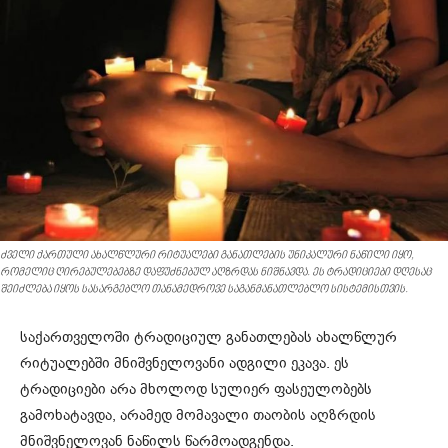
ძველი ქართული ახალწლური რიტუალები განათლების უნიკალური ნაწილი იყო,
რომელიც ღირებულებებზე დაფუძნებულ აღზრდას ნიშნავდა. ეს ტრადიციები დღესაც
შეიძლება იყოს სასარგებლო თანამედროვე საგანმანათლებლო სისტემისთვის.
საქართველოში ტრადიციულ განათლებას ახალწლურ
რიტუალებში მნიშვნელოვანი ადგილი ეკავა. ეს
ტრადიციები არა მხოლოდ სულიერ ფასეულობებს
გამოხატავდა, არამედ მომავალი თაობის აღზრდის
მნიშვნელოვან ნაწილს წარმოადგენდა.