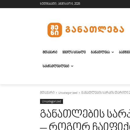
ხუთშაბათი, აგვისტო 6, 2026
ᲛᲗᲐᲕᲐᲠᲘ
ᲧᲕᲔᲚᲐ ᲡᲘᲐᲮᲚᲔ
ᲒᲐᲜᲐᲗᲚᲔᲑᲐ
ᲑᲐᲕᲨᲕ
ᲡᲐᲡᲬᲐᲕᲚᲔᲑᲚᲔᲑᲘ
მთავარი
Uncategorized
განათლების სარკის თარიღი 2
Uncategorized
განათლების სარკ
– როგორ ჩაიფიქ