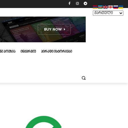
ᲜᲘ ᲞᲝᲔᲖᲘᲐ
ᲘᲜᲢᲔᲠᲕᲘᲣ
ᲞᲘᲠᲐᲓᲘ ᲘᲡᲢᲝᲠᲘᲔᲑᲘ