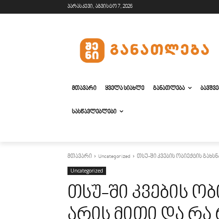
პარასკევი, აგვისტო 7, 2026
ᲛᲗᲐᲕᲐᲠᲘ
ᲧᲕᲔᲚᲐ ᲡᲘᲐᲮᲚᲔ
ᲒᲐᲜᲐᲗᲚᲔᲑᲐ
ᲑᲐᲕᲨᲕ
ᲡᲐᲡᲬᲐᲕᲚᲔᲑᲚᲔᲑᲘ
მთავარი
Uncategorized
თსუ-ში კვების ობიექტის გახს
Uncategorized
თსუ-ში კვების ობ
არის მითი და რ