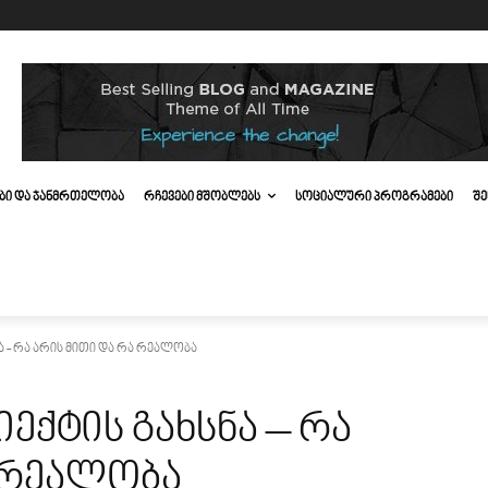
ᲔᲑᲘ ᲓᲐ ᲯᲐᲜᲛᲠᲗᲔᲚᲝᲑᲐ
ᲠᲩᲔᲕᲔᲑᲘ ᲛᲨᲝᲑᲚᲔᲑᲡ
ᲡᲝᲪᲘᲐᲚᲣᲠᲘ ᲞᲠᲝᲒᲠᲐᲛᲔᲑᲘ
ᲨᲔ
ნა - რა არის მითი და რა რეალობა
იექტის გახსნა – რა
ა რეალობა