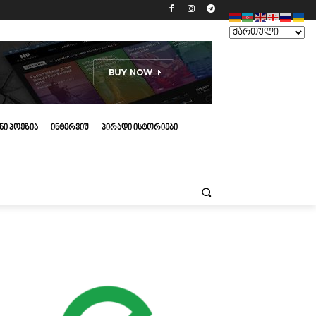
ᲜᲘ ᲞᲝᲔᲖᲘᲐ
ᲘᲜᲢᲔᲠᲕᲘᲣ
ᲞᲘᲠᲐᲓᲘ ᲘᲡᲢᲝᲠᲘᲔᲑᲘ