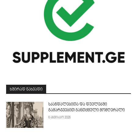
ᲮᲨᲘᲠᲐᲓ ᲜᲐᲮᲕᲐᲓᲘ
სკანდალებითა და დუელებში
გამარჯვებით განთქმული მომღერალი
6 აგვისტო 2026