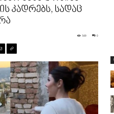
ის კადრებს, სადაც
რა
569
0