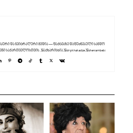
კური და ნეიტრალური მედია — ფაქტებზე დაფუძნებული სანდო
ენი საქართველოსთვის. #აქხარისხია #drpkhakadze #sheniambebi