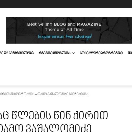
ᲔᲑᲘ ᲓᲐ ᲯᲐᲜᲛᲠᲗᲔᲚᲝᲑᲐ
ᲠᲩᲔᲕᲔᲑᲘ ᲛᲨᲝᲑᲚᲔᲑᲡ
ᲡᲝᲪᲘᲐᲚᲣᲠᲘ ᲞᲠᲝᲒᲠᲐᲛᲔᲑᲘ
ᲨᲔ
ნ ქირით ვცხოვრობდი“ – თამო ვაშალომიძე გვიზიარებს...
დაც წლების წინ ქირით
თამო ვაშალომიძე