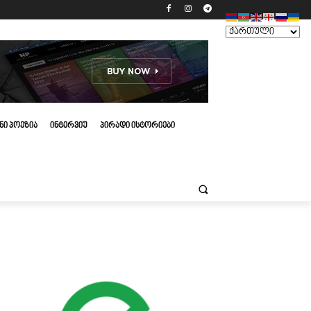
ᲜᲘ ᲞᲝᲔᲖᲘᲐ
ᲘᲜᲢᲔᲠᲕᲘᲣ
ᲞᲘᲠᲐᲓᲘ ᲘᲡᲢᲝᲠᲘᲔᲑᲘ