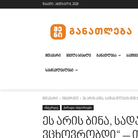
შაბათი, აგვისტო 8, 2026
ᲛᲗᲐᲕᲐᲠᲘ
ᲧᲕᲔᲚᲐ ᲡᲘᲐᲮᲚᲔ
ᲒᲐᲜᲐᲗᲚᲔᲑᲐ
ᲑᲐᲕᲨᲕ
ᲡᲐᲡᲬᲐᲕᲚᲔᲑᲚᲔᲑᲘ
მთავარი
ინტერვიუ
ეს არის ბინა, სადაც წლების წი
ინტერვიუ
პირადი ისტორიები
ეს არის ბინა, სა
ვცხოვრობდი“ – 