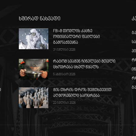
ხშირად ნახვადი
კ
FBI-მ თოვლის კაცზე
გ
ოფიციალური ფაილები
ს
გამოაქვეყნა
31 ივლისი 2026
პ
რ
რატომ სვამენ ჩინელები მთელი
ცხოვრება ცხელ წყალს
ი
5 აგვისტო 2026
რ
გ
თ
ჭის თხრის დროს შემთხვევით
აღმოჩენილი საოცრება
22 ივლისი 2026